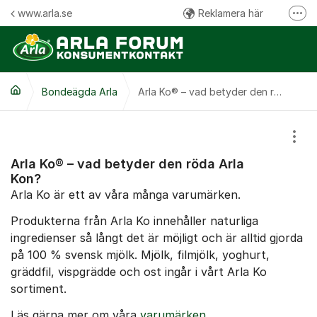
Hoppa till innehåll
www.arla.se
Reklamera här
Fler
Följ oss på Facebook
Följ oss på Instagram
Bondeägda Arla
Kommentarsregler
Arla Ko® – vad betyder den röda Arla Kon?
Visa
Arla Ko® – vad betyder den röda Arla
Kon?
Arla Ko är ett av våra många varumärken.
Produkterna från Arla Ko innehåller naturliga
ingredienser så långt det är möjligt och är alltid gjorda
på 100 % svensk mjölk. Mjölk, filmjölk, yoghurt,
gräddfil, vispgrädde och ost ingår i vårt Arla Ko
sortiment.
Läs gärna mer om våra
varumärken
.