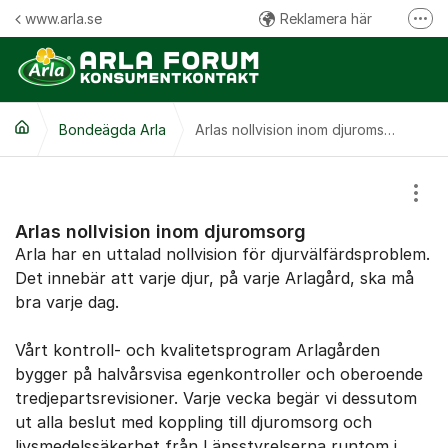
Hoppa till innehåll
www.arla.se
Reklamera här
Fler
Följ oss på Facebook
Följ oss på Instagram
Bondeägda Arla
Kommentarsregler
Arlas nollvision inom djuromsorg
Visa
Arlas nollvision inom djuromsorg
Arla har en uttalad nollvision för djurvälfärdsproblem.
Det innebär att varje djur, på varje Arlagård, ska må
bra varje dag.
Vårt kontroll- och kvalitetsprogram Arlagården
bygger på halvårsvisa egenkontroller och oberoende
tredjepartsrevisioner. Varje vecka begär vi dessutom
ut alla beslut med koppling till djuromsorg och
livsmedelssäkerhet från Länsstyrelserna runtom i