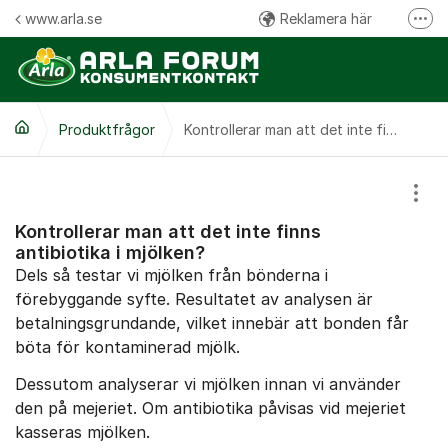
Hoppa till innehåll
www.arla.se
Reklamera här
Fler
Följ oss på Facebook
Följ oss på Instagram
Produktfrågor
Kommentarsregler
Kontrollerar man att det inte finns antibiotika i mjölken?
Visa
Kontrollerar man att det inte finns
antibiotika i mjölken?
Dels så testar vi mjölken från bönderna i
förebyggande syfte. Resultatet av analysen är
betalningsgrundande, vilket innebär att bonden får
böta för kontaminerad mjölk.
Dessutom analyserar vi mjölken innan vi använder
den på mejeriet. Om antibiotika påvisas vid mejeriet
kasseras mjölken.