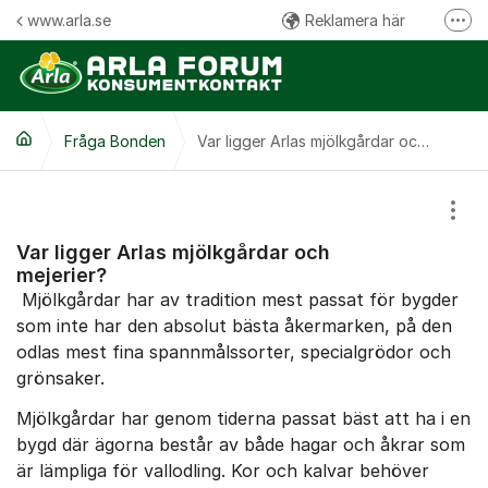
Hoppa till innehåll
www.arla.se
Reklamera här
Fler
Följ oss på Facebook
Följ oss på Instagram
Fråga Bonden
Kommentarsregler
Var ligger Arlas mjölkgårdar och mejerier?
Visa
Var ligger Arlas mjölkgårdar och
mejerier?
Mjölkgårdar har av tradition mest passat för bygder
som inte har den absolut bästa åkermarken, på den
odlas mest fina spannmålssorter, specialgrödor och
grönsaker.
Mjölkgårdar har genom tiderna passat bäst att ha i en
bygd där ägorna består av både hagar och åkrar som
är lämpliga för vallodling. Kor och kalvar behöver