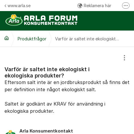
Hoppa till innehåll
www.arla.se
Reklamera här
Fler
Följ oss på Facebook
Följ oss på Instagram
Produktfrågor
Kommentarsregler
Varför är saltet inte ekologiskt i ekologiska produkter?
Visa
Varför är saltet inte ekologiskt i
ekologiska produkter?
Eftersom salt inte är en jordbruksprodukt så finns det
per definition inte något ekologiskt salt.
Saltet är godkänt av KRAV för användning i
ekologiska produkter.
Arla Konsumentkontakt