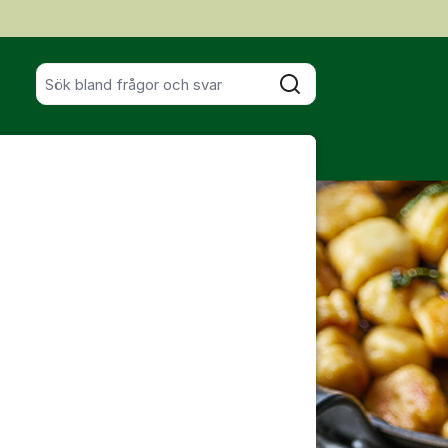
Sök bland alla inlägg
Sök