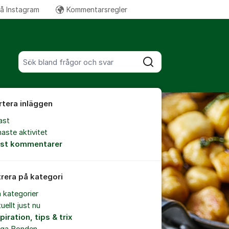
på Instagram
Kommentarsregler
Fler supportlänkar
Sök bland alla inlägg
Sök
rtera inläggen
ast
aste aktivitet
est kommentarer
trera på kategori
a kategorier
uellt just nu
piration, tips & trix