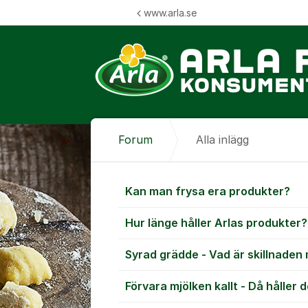
Hoppa till innehåll
www.arla.se
Forum
Alla inlägg
Alla inlägg
Kan man frysa era produkter?
Hur länge håller Arlas produkter?
Syrad grädde - Vad är skillnaden
Förvara mjölken kallt - Då håller 