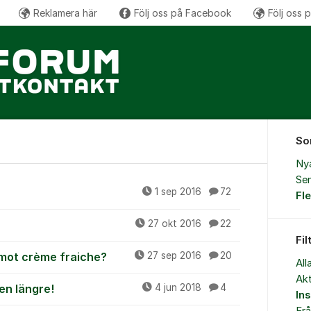
Reklamera här
Följ oss på Facebook
Följ oss 
So
Ny
Sen
1 sep 2016
72
Fl
27 okt 2016
22
Fil
 mot crème fraiche?
27 sep 2016
20
All
Akt
den längre!
4 jun 2018
4
Ins