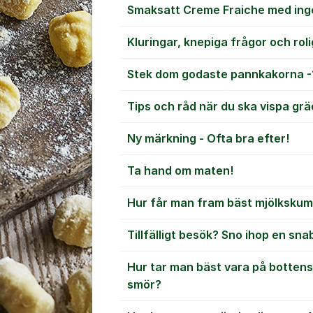
Smaksatt Creme Fraiche med inge
Kluringar, knepiga frågor och rol
Stek dom godaste pannkakorna -1
Tips och råd när du ska vispa grä
Ny märkning - Ofta bra efter!
Ta hand om maten!
Hur får man fram bäst mjölkskum t
Tillfälligt besök? Sno ihop en s
Hur tar man bäst vara på bottens
smör?