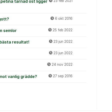
etina tärnad ost ligger
23 feb 2021
gott?
6 okt 2016
om semlor
25 feb 2022
bästa resultat!
23 jun 2022
23 jun 2022
24 nov 2022
 mot vanlig grädde?
27 sep 2016