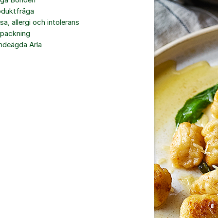
åga Bonden
oduktfråga
sa, allergi och intolerans
rpackning
ndeägda Arla