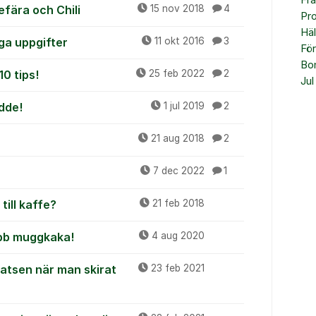
Fr
fära och Chili
15 nov 2018
4
Pr
Häl
iga uppgifter
11 okt 2016
3
Fö
Bo
0 tips!
25 feb 2022
2
Jul
dde!
1 jul 2019
2
21 aug 2018
2
7 dec 2022
1
ill kaffe?
21 feb 2018
nabb muggkaka!
4 aug 2020
atsen när man skirat
23 feb 2021