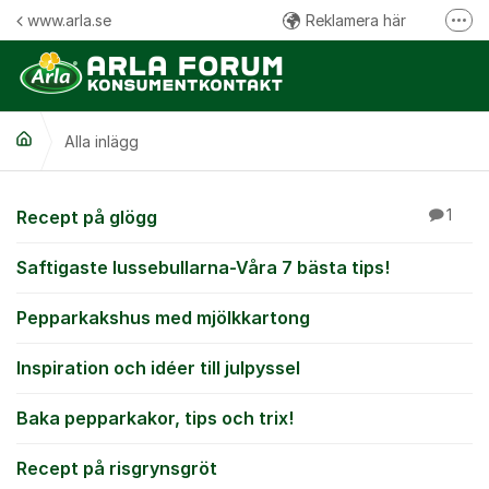
Hoppa till innehåll
www.arla.se
Reklamera här
Fler
Följ oss på Facebook
Följ oss på Instagram
Alla inlägg
Kommentarsregler
Alla inlägg
Recept på glögg
1
Saftigaste lussebullarna-Våra 7 bästa tips!
Pepparkakshus med mjölkkartong
Inspiration och idéer till julpyssel
Baka pepparkakor, tips och trix!
Recept på risgrynsgröt