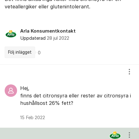
veteallergiker eller glutenintolerant.
Arla Konsumentkontakt
Uppdaterad
28 jul 2022
Följ inlägget
0
Kommentarer
Visa
Hej,
finns det citronsyra eller rester av citronsyra i
hushållsost 26% fett?
15 Feb 2022
Visa