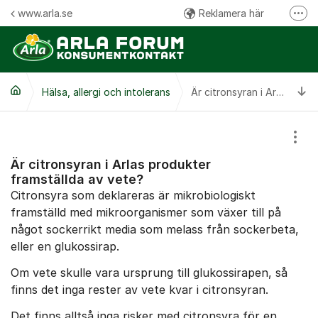
Hoppa till innehåll
www.arla.se
Reklamera här
Fler
Följ oss på Facebook
Följ oss på Instagram
Ti
Hälsa, allergi och intolerans
Kommentarsregler
Är citronsyran i Arlas produkter framställda av vete?
Visa
Är citronsyran i Arlas produkter
framställda av vete?
Citronsyra som deklareras är mikrobiologiskt
framställd med mikroorganismer som växer till på
något sockerrikt media som melass från sockerbeta,
eller en glukossirap.
Om vete skulle vara ursprung till glukossirapen, så
finns det inga rester av vete kvar i citronsyran.
Det finns alltså inga risker med citronsyra för en