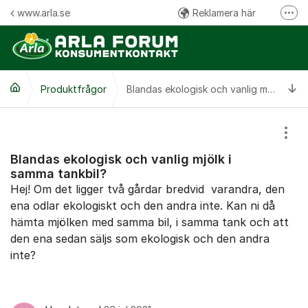
Hoppa till innehåll
www.arla.se
Reklamera här
Fler
Följ oss på Facebook
Följ oss på Instagram
Ti
Produktfrågor
Kommentarsregler
Blandas ekologisk och vanlig mjölk i samma tankbil?
Visa
Blandas ekologisk och vanlig mjölk i
samma tankbil?
Hej! Om det ligger två gårdar bredvid varandra, den
ena odlar ekologiskt och den andra inte. Kan ni då
hämta mjölken med samma bil, i samma tank och att
den ena sedan säljs som ekologisk och den andra
inte?