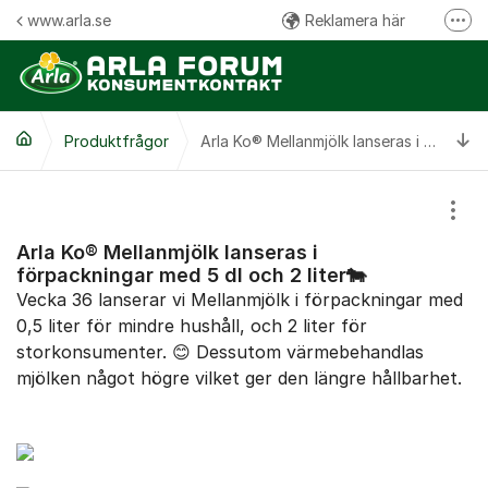
Hoppa till innehåll
www.arla.se
Reklamera här
Fler
Följ oss på Facebook
Följ oss på Instagram
Ti
Produktfrågor
Kommentarsregler
Arla Ko® Mellanmjölk lanseras i förpackningar med 5 dl och 2 liter🐄
Visa
Arla Ko® Mellanmjölk lanseras i
förpackningar med 5 dl och 2 liter🐄
Vecka 36 lanserar vi Mellanmjölk i förpackningar med
0,5 liter för mindre hushåll, och 2 liter för
storkonsumenter. 😊 Dessutom värmebehandlas
mjölken något högre vilket ger den längre hållbarhet.