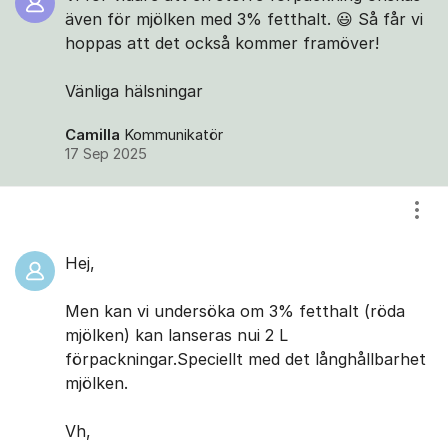
även för mjölken med 3% fetthalt. 😃 Så får vi
hoppas att det också kommer framöver!
Vänliga hälsningar
Camilla
Kommunikatör
17 Sep 2025
Visa
Hej,
Men kan vi undersöka om 3% fetthalt (röda
mjölken) kan lanseras nui 2 L
förpackningar.Speciellt med det långhållbarhet
mjölken.
Vh,