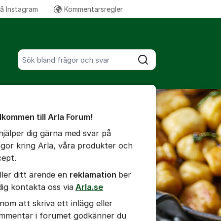
på Instagram
Kommentarsregler
Fler supportlänkar
Sök bland alla inlägg
Sök
umet
te kommentaren
lkommen till Arla Forum!
 hjälper dig gärna med svar på
ällningar för inlägg/kommentar
ågor kring Arla, våra produkter och
cept.
ller ditt ärende en
r
eklamation
ber
 dig kontakta oss via
Arla.se
nom att skriva ett inlägg eller
mmentar i forumet godkänner du