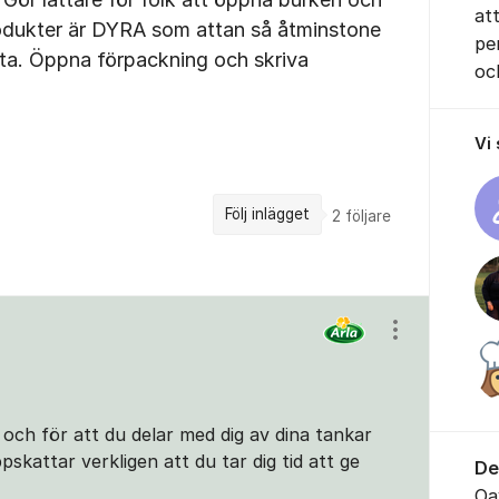
at
rodukter är DYRA som attan så åtminstone
pe
tta. Öppna förpackning och skriva
oc
Vi
Följ inlägget
2
följare
Visa/dölj ins
 och för att du delar med dig av dina tankar
pskattar verkligen att du tar dig tid att ge
De
Oa