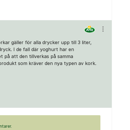
Visa/dölj ins
ar gäller för alla drycker upp till 3 liter,
yck. I de fall där yoghurt har en
et på att den tillverkas på samma
 produkt som kräver den nya typen av kork.
ntarer.