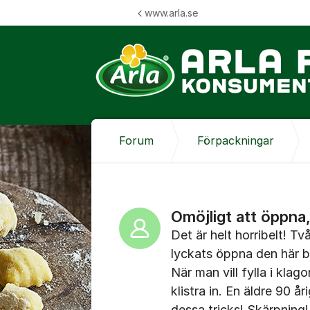
Hoppa till innehåll
www.arla.se
Forum
Förpackningar
Omöjligt att öppna,
Det är helt horribelt! Tv
lyckats öppna den här 
När man vill fylla i klag
klistra in. En äldre 90 å
dessa tricks! Skärpning!