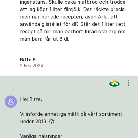
ingenstans. Skulle baka matbröd och trodde
att jag köpt 1 liter filmjölk. Det räckte precis,
men när började recepten, även Arla, att
använda g istället för dl? Står det 1 liter i ett
recept så blir man oerhört lurad och arg om
man bara får ut 8 dl.
Bitte S.
2 Feb 2024
Visa
Hej Bitte,
Vi införde enhetliga mått på vårt sortiment
under 2013. 🙂
Vänliga hälsningar