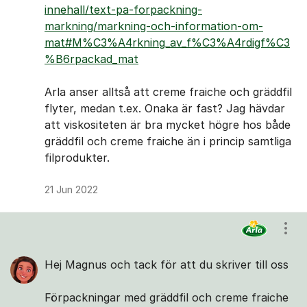
innehall/text-pa-forpackning-
markning/markning-och-information-om-
mat#M%C3%A4rkning_av_f%C3%A4rdigf%C3
%B6rpackad_mat
Arla anser alltså att creme fraiche och gräddfil
flyter, medan t.ex. Onaka är fast? Jag hävdar
att viskositeten är bra mycket högre hos både
gräddfil och creme fraiche än i princip samtliga
filprodukter.
21 Jun 2022
Visa
Hej Magnus och tack för att du skriver till oss
Förpackningar med gräddfil och creme fraiche