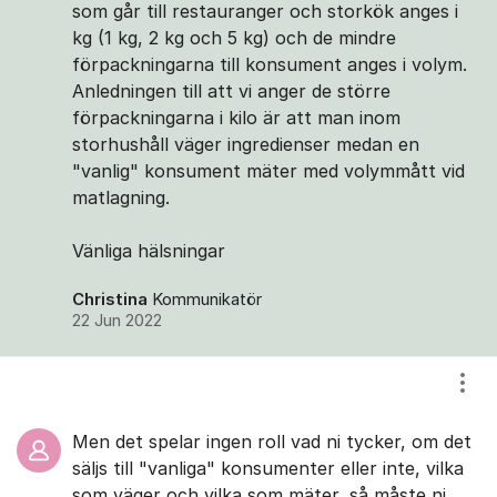
som går till restauranger och storkök anges i
kg (1 kg, 2 kg och 5 kg) och de mindre
förpackningarna till konsument anges i volym.
Anledningen till att vi anger de större
förpackningarna i kilo är att man inom
storhushåll väger ingredienser medan en
"vanlig" konsument mäter med volymmått vid
matlagning.
Vänliga hälsningar
Christina
Kommunikatör
22 Jun 2022
Visa
Men det spelar ingen roll vad ni tycker, om det
säljs till "vanliga" konsumenter eller inte, vilka
som väger och vilka som mäter, så måste ni