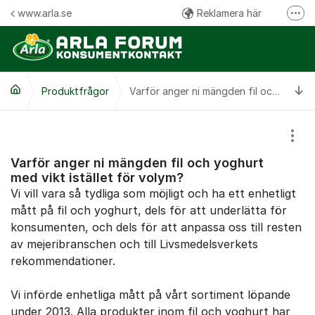
Hoppa till innehåll
www.arla.se
Reklamera här
Fler
Följ oss på Facebook
Följ oss på Instagram
Ti
Produktfrågor
Kommentarsregler
Varför anger ni mängden fil och yoghurt med vikt istället för volym?
Visa
Varför anger ni mängden fil och yoghurt
med vikt istället för volym?
Vi vill vara så tydliga som möjligt och ha ett enhetligt
mått på fil och yoghurt, dels för att underlätta för
konsumenten, och dels för att anpassa oss till resten
av mejeribranschen och till Livsmedelsverkets
rekommendationer.
Vi införde enhetliga mått på vårt sortiment löpande
under 2013. Alla produkter inom fil och yoghurt har