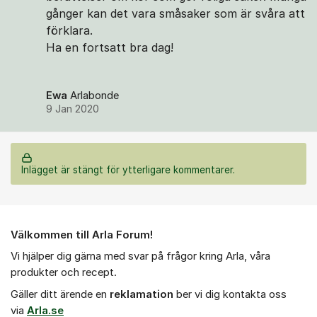
gånger kan det vara småsaker som är svåra att
förklara.
Ha en fortsatt bra dag!
Ewa
Arlabonde
9 Jan 2020
Inlägget är stängt för ytterligare kommentarer.
Om forumet
Välkommen till Arla Forum!
Vi hjälper dig gärna med svar på frågor kring Arla, våra
produkter och recept.
Gäller ditt ärende en
r
eklamation
ber vi dig kontakta oss
via
Arla.se