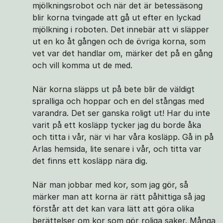
mjölkningsrobot och när det är betessäsong
blir korna tvingade att gå ut efter en lyckad
mjölkning i roboten. Det innebär att vi släpper
ut en ko åt gången och de övriga korna, som
vet var det handlar om, märker det på en gång
och vill komma ut de med.
När korna släpps ut på bete blir de väldigt
spralliga och hoppar och en del stångas med
varandra. Det ser ganska roligt ut! Har du inte
varit på ett kosläpp tycker jag du borde åka
och titta i vår, när vi har våra kosläpp. Gå in på
Arlas hemsida, lite senare i vår, och titta var
det finns ett kosläpp nära dig.
När man jobbar med kor, som jag gör, så
märker man att korna är rätt påhittiga så jag
förstår att det kan vara lätt att göra olika
berättelser om kor som gör roliga saker. Många