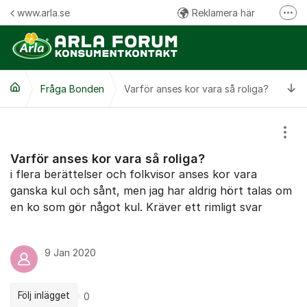
Hoppa till innehåll
www.arla.se
Reklamera här
Fler
Följ oss på Facebook
Följ oss på Instagram
Ti
Fråga Bonden
Varför anses kor vara så roliga?
Kommentarsregler
Visa
Varför anses kor vara så roliga?
i flera berättelser och folkvisor anses kor vara
ganska kul och sånt, men jag har aldrig hört talas om
en ko som gör något kul. Kräver ett rimligt svar
9 Jan 2020
Följ inlägget
0