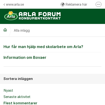
Hoppa till innehåll
www.arla.se
Reklamera här
Fler
Följ oss på Facebook
Följ oss på Instagram
Alla inlägg
Kommentarsregler
Alla inlägg
Hur får man hjälp med skolarbete om Arla?
Information om Bovaer
Sortera inläggen
Nyast
Senaste aktivitet
Flest kommentarer