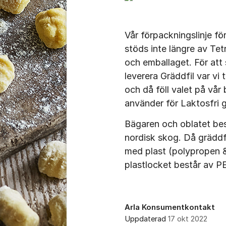
Vår förpackningslinje fö
stöds inte längre av Tet
och emballaget. För att 
leverera Gräddfil var vi
och då föll valet på vår
använder för Laktosfri g
Bägaren och oblatet be
nordisk skog. Då gräddfi
med plast (polypropen &
plastlocket består av P
Arla Konsumentkontakt
Uppdaterad
17 okt 2022