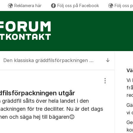
Reklamera här
Följ oss på Facebook
Följ oss 
Om for
Den klassiska gräddfilsförpackningen utgår
Till senas
Vä
Vi
Visa/dölj inst
fr
dfilsförpackningen utgår
re
 gräddfil sålts över hela landet i den
Gä
ackningen för tre deciliter. Nu är det dags
vi
enen och säga hej till bägaren😊
Ge
ko