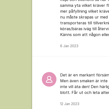
samma yta vilket kräver fle
mer påfyllning vilket krä
nu måste skrapas ur med s
transporteras till tillver
köras/bäras iväg till återv
Känns som att någon eller 
6 Jan 2023
Det är en markant försämr
Men även smaken är inte 
inte vill äta den! Den här
blott. Får ut och leta alter
12 Jan 2023