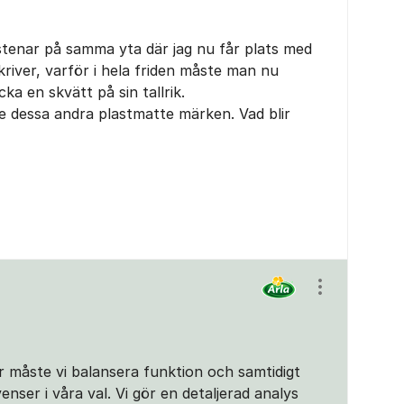
elstenar på samma yta där jag nu får plats med
river, varför i hela friden måste man nu
ka en skvätt på sin tallrik.
öre dessa andra plastmatte märken. Vad blir
Visa/dölj ins
ar måste vi balansera funktion och samtidigt
enser i våra val. Vi gör en detaljerad analys