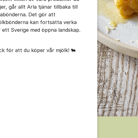
ljer, går allt Arla tjänar tillbaka till
labönderna. Det gör att
ölkbönderna kan fortsätta verka
tällningar för inlägg/kommentar
̈r ett Sverige med öppna landskap.
ck för att du köper vår mjölk! 🐄
tällningar för inlägg/kommentar