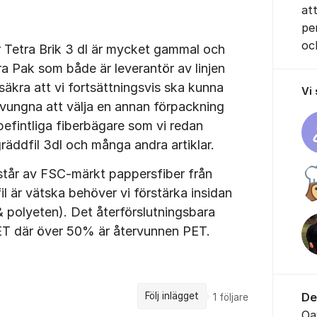
at
pe
oc
r Tetra Brik 3 dl är mycket gammal och
ra Pak som både är leverantör av linjen
säkra att vi fortsättningsvis ska kunna
Vi
 tvungna att välja en annan förpackning
 befintliga fiberbägare som vi redan
räddfil 3dl och många andra artiklar.
står av FSC-märkt pappersfiber från
l är vätska behöver vi förstärka insidan
 polyeten). Det återförslutningsbara
ET där över 50% är återvunnen PET.
De
Följ inlägget
1
följare
Oa