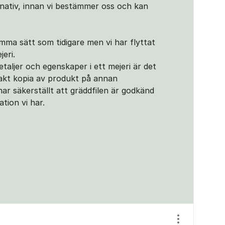
rnativ, innan vi bestämmer oss och kan
samma sätt som tidigare men vi har flyttat
jeri.
aljer och egenskaper i ett mejeri är det
xakt kopia av produkt på annan
ar säkerställt att gräddfilen är godkänd
tion vi har.
Visa/dölj ins