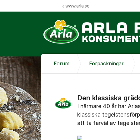
Hoppa till innehåll
www.arla.se
Forum
Förpackningar
Den klassiska gräd
I närmare 40 år har Arlas
klassiska tegelstensförp
att ta farväl av tegelst