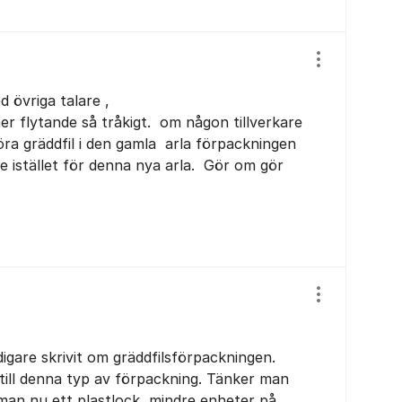
Visa/dölj ins
d övriga talare ,
r flytande så tråkigt. om någon tillverkare
ra gräddfil i den gamla arla förpackningen
 istället för denna nya arla. Gör om gör
Visa/dölj ins
digare skrivit om gräddfilsförpackningen.
 till denna typ av förpackning. Tänker man
man nu ett plastlock, mindre enheter på