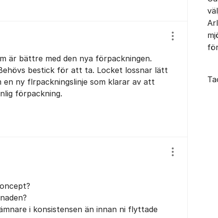
vä
Ar
mj
Visa/dölj ins
fo
om är bättre med den nya förpackningen.
Behövs bestick för att ta. Locket lossnar lätt
Ta
 en ny flrpackningslinje som klarar av att
nlig förpackning.
Visa/dölj ins
koncept?
knaden?
ämnare i konsistensen än innan ni flyttade