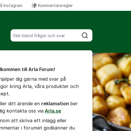
på Instagram
Kommentarsregler
Fler supportlänkar
Sök bland alla inlägg
Sök
umet
te kommentaren
lkommen till Arla Forum!
 hjälper dig gärna med svar på
ällningar för inlägg/kommentar
ågor kring Arla, våra produkter och
cept.
ller ditt ärende en
r
eklamation
ber
 dig kontakta oss via
Arla.se
nom att skriva ett inlägg eller
mmentar i forumet godkänner du