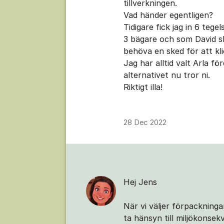
tillverkningen.
Vad händer egentligen?
Tidigare fick jag in 6 teg
3 bägare och som David sk
behöva en sked för att klic
Jag har alltid valt Arla f
alternativet nu tror ni.
Riktigt illa!
28 Dec 2022
Hej Jens
När vi väljer förpackning
ta hänsyn till miljökonsekv