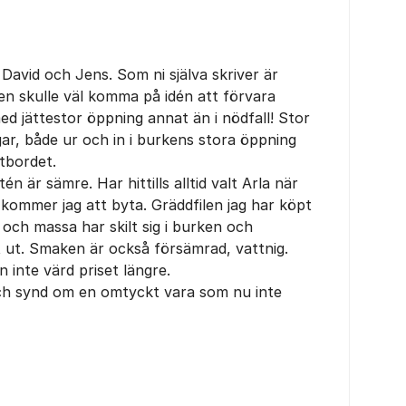
d David och Jens. Som ni själva skriver är
gen skulle väl komma på idén att förvara
med jättestor öppning annat än i nödfall! Stor
ingar, både ur och in i burkens stora öppning
atbordet.
én är sämre. Har hittills alltid valt Arla när
 kommer jag att byta. Gräddfilen jag har köpt
 och massa har skilt sig i burken och
igt ut. Smaken är också försämrad, vattnig.
 inte värd priset längre.
, och synd om en omtyckt vara som nu inte