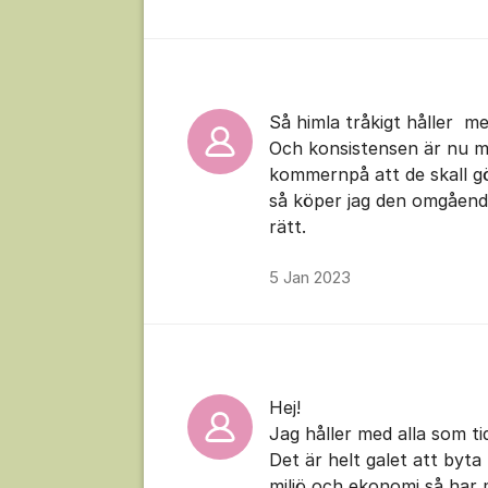
Så himla tråkigt håller me
Och konsistensen är nu me
kommernpå att de skall gö
så köper jag den omgående
rätt.
5 Jan 2023
Hej!
Jag håller med alla som ti
Det är helt galet att byta
miljö och ekonomi så har 