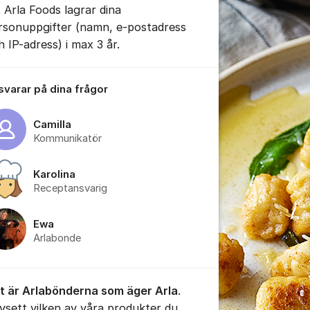
t Arla Foods lagrar dina
rsonuppgifter (namn, e-postadress
h IP-adress) i max 3 år.
 svarar på dina frågor
Camilla
Kommunikatör
Karolina
Receptansvarig
Ewa
Arlabonde
t är Arlabönderna som äger Arla
.
vsett vilken av våra produkter du