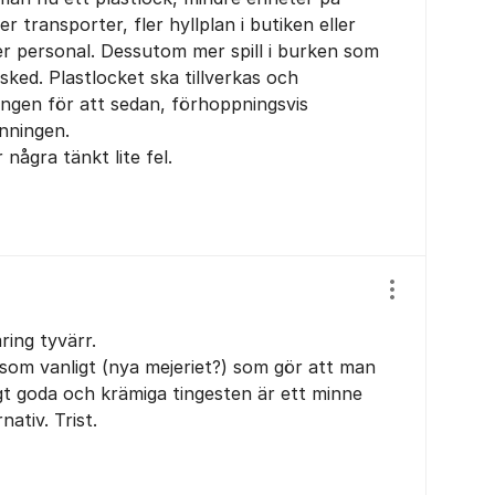
r transporter, fler hyllplan i butiken eller
ver personal. Dessutom mer spill i burken som
ked. Plastlocket ska tillverkas och
kningen för att sedan, förhoppningsvis
inningen.
några tänkt lite fel.
Visa/dölj ins
ing tyvärr.
som vanligt (nya mejeriet?) som gör att man
ligt goda och krämiga tingesten är ett minne
nativ. Trist.