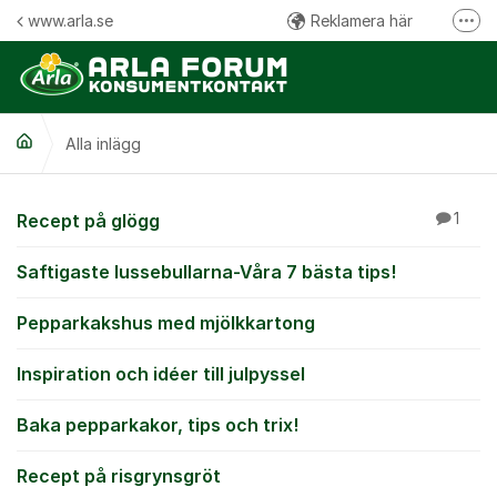
Hoppa till innehåll
www.arla.se
Reklamera här
Fler
Följ oss på Facebook
Följ oss på Instagram
Alla inlägg
Kommentarsregler
Alla inlägg
Recept på glögg
1
Saftigaste lussebullarna-Våra 7 bästa tips!
Pepparkakshus med mjölkkartong
Inspiration och idéer till julpyssel
Baka pepparkakor, tips och trix!
Recept på risgrynsgröt