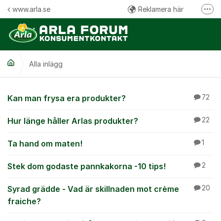
Hoppa till innehåll
www.arla.se
Reklamera här
Fler
Följ oss på Facebook
Följ oss på Instagram
Alla inlägg
Kommentarsregler
Alla inlägg
Kan man frysa era produkter?
72
Hur länge håller Arlas produkter?
22
Ta hand om maten!
1
Stek dom godaste pannkakorna -10 tips!
2
Syrad grädde - Vad är skillnaden mot crème
20
fraiche?