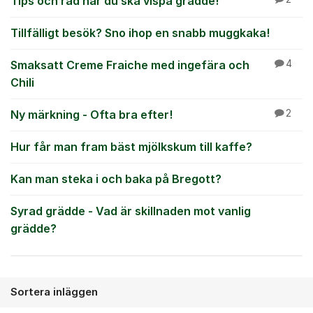
Tips och råd när du ska vispa grädde!
Tillfälligt besök? Sno ihop en snabb muggkaka!
Smaksatt Creme Fraiche med ingefära och
4
Chili
Ny märkning - Ofta bra efter!
2
Hur får man fram bäst mjölkskum till kaffe?
Kan man steka i och baka på Bregott?
Syrad grädde - Vad är skillnaden mot vanlig
grädde?
Sortera inläggen