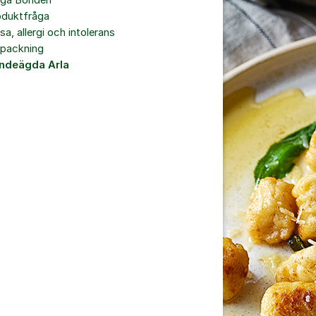
åga Bonden
oduktfråga
sa, allergi och intolerans
rpackning
ndeägda Arla