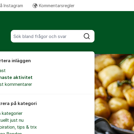
på Instagram
Kommentarsregler
Fler supportlänkar
Sök bland alla inlägg
Sök
rtera inläggen
ast
naste aktivitet
est kommentarer
trera på kategori
a kategorier
uellt just nu
piration, tips & trix