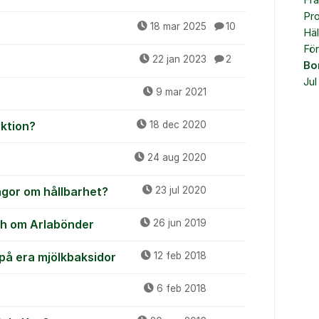
Fr
Pr
18 mar 2025
10
Häl
Fö
22 jan 2023
2
Bo
Jul
9 mar 2021
uktion?
18 dec 2020
24 aug 2020
ågor om hållbarhet?
23 jul 2020
ch om Arlabönder
26 jun 2019
på era mjölkbaksidor
12 feb 2018
6 feb 2018