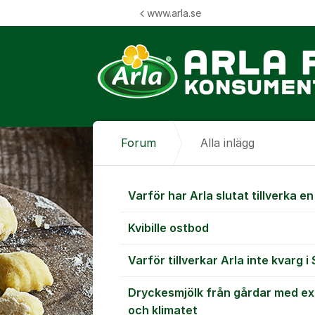
Hoppa till innehåll
www.arla.se
Forum
Alla inlägg
Alla inlägg
Varför har Arla slutat tillverka e
Kvibille ostbod
Varför tillverkar Arla inte kvarg i
Dryckesmjölk från gårdar med e
och klimatet