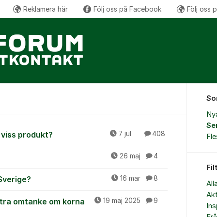
Reklamera här
Följ oss på Facebook
Följ oss 
So
Ny
Se
n viss produkt?
7 jul
408
Fl
26 maj
4
Fil
 Sverige?
16 mar
8
All
Akt
xtra omtanke om korna
19 maj 2025
9
Ins