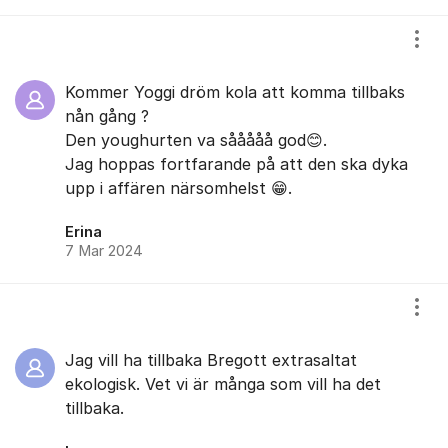
Visa
Kommer Yoggi dröm kola att komma tillbaks
nån gång ?
Den youghurten va sååååå god😊.
Jag hoppas fortfarande på att den ska dyka
upp i affären närsomhelst 😁.
Erina
7 Mar 2024
Visa
Jag vill ha tillbaka Bregott extrasaltat
ekologisk. Vet vi är många som vill ha det
tillbaka.