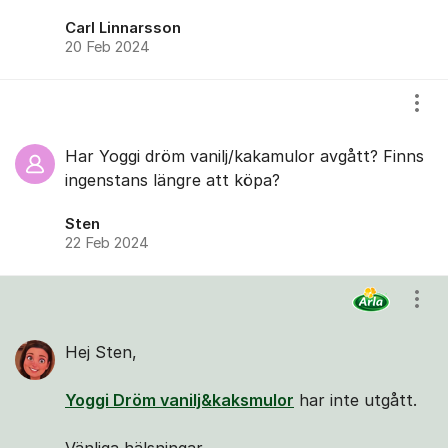
Carl Linnarsson
20 Feb 2024
Visa
Har Yoggi dröm vanilj/kakamulor avgått? Finns
ingenstans längre att köpa?
Sten
22 Feb 2024
Visa
Hej Sten,
Yoggi Dröm vanilj&kaksmulor
har inte utgått.
Vänliga hälsningar