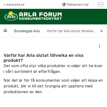
Hoppa till innehåll
www.arla.se
Reklamera här
Fler
Följ oss på Facebook
Följ oss på Instagram
Ti
Bondeägda Arla
Kommentarsregler
Varför har Arla slutat tillverka en viss produkt?
Visa
Varför har Arla slutat tillverka en viss
produkt?
Det som ofta styr vilka produkter vi väljer att ha kvar
i vårt sortiment är efterfrågan.
När det är för få konsumenter som väljer att köpa en
produkt, blir vi till sist tvungna att upphöra med
produktionen av den.