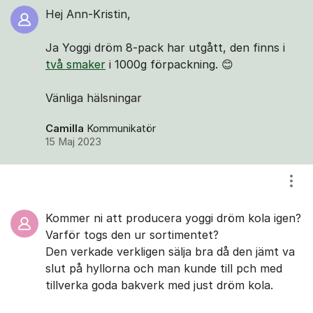
Hej Ann-Kristin,
Ja Yoggi dröm 8-pack har utgått, den finns i
två smaker
i 1000g förpackning. 😊
Vänliga hälsningar
Camilla
Kommunikatör
15 Maj 2023
Visa
Kommer ni att producera yoggi dröm kola igen?
Varför togs den ur sortimentet?
Den verkade verkligen sälja bra då den jämt va
slut på hyllorna och man kunde till pch med
tillverka goda bakverk med just dröm kola.