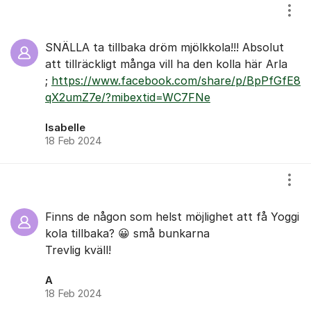
Visa
SNÄLLA ta tillbaka dröm mjölkkola!!! Absolut
att tillräckligt många vill ha den kolla här Arla
;
https://www.facebook.com/share/p/BpPfGfE8
qX2umZ7e/?mibextid=WC7FNe
Isabelle
18 Feb 2024
Visa
Finns de någon som helst möjlighet att få Yoggi
kola tillbaka? 😀 små bunkarna
Trevlig kväll!
A
18 Feb 2024