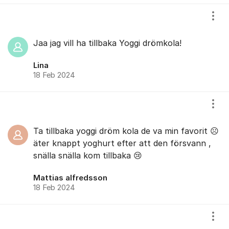
Visa
Jaa jag vill ha tillbaka Yoggi drömkola!
Lina
18 Feb 2024
Visa
Ta tillbaka yoggi dröm kola de va min favorit ☹️
äter knappt yoghurt efter att den försvann ,
snälla snälla kom tillbaka 😢
Mattias alfredsson
18 Feb 2024
Visa