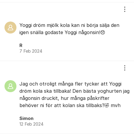
Visa
Yoggi dröm mjölk kola kan ni börja sälja den
igen snälla godaste Yoggi någonsin!😞
R
7 Feb 2024
Visa
Jag och otroligt många fler tycker att Yoggi
dröm kola ska tillbaka! Den bästa yoghurten jag
någonsin druckit, hur många påskrifter
behöver ni för att kolan ska tillbaks?🤣 mvh
Simon
12 Feb 2024