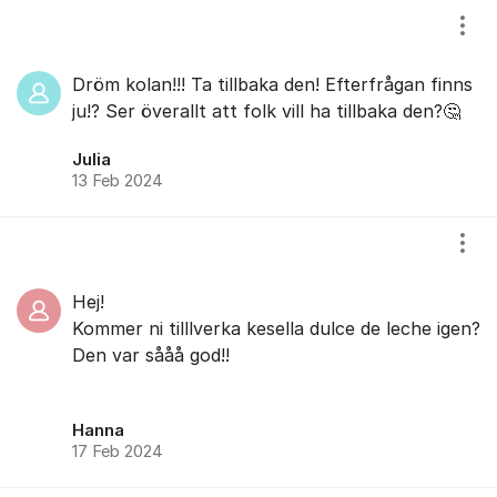
Visa
Dröm kolan!!! Ta tillbaka den! Efterfrågan finns
ju!? Ser överallt att folk vill ha tillbaka den?🤔
Julia
13 Feb 2024
Visa
Hej!
Kommer ni tilllverka kesella dulce de leche igen?
Den var sååå god!!
Hanna
17 Feb 2024