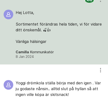
Visa
Hej Lotta,
Sortimentet förändras hela tiden, vi för vidare
ditt önskemål. 🍒👍
Vänliga hälsingar
Camilla
Kommunikatör
8 Jan 2024
Visa
Yoggi drömkola ställa börja med den igen . Var
ju godaste nånsin.. alltid slut på hyllan så att
ingen ville köpa är skitsnack!