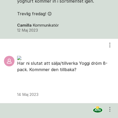
yoghurt kommer in i sortimentet igen.
Trevlig fredag! 😊
Camilla
Kommunikatör
12 Maj 2023
Visa
Har ni slutat att sälja/tillverka Yoggi dröm 8-
pack. Kommmer den tillbaka?
14 Maj 2023
Visa