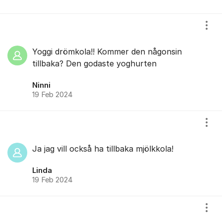
Visa
Yoggi drömkola!! Kommer den någonsin
tillbaka? Den godaste yoghurten
Ninni
19 Feb 2024
Visa
Ja jag vill också ha tillbaka mjölkkola!
Linda
19 Feb 2024
Visa