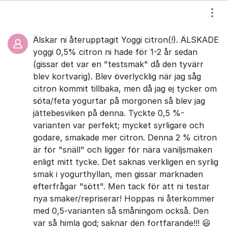
Visa
Älskar ni återupptagit Yoggi citron(!). ÄLSKADE
yoggi 0,5% citron ni hade för 1-2 år sedan
(gissar det var en "testsmak" då den tyvärr
blev kortvarig). Blev överlycklig när jag såg
citron kommit tillbaka, men då jag ej tycker om
söta/feta yogurtar på morgonen så blev jag
jättebesviken på denna. Tyckte 0,5 %-
varianten var perfekt; mycket syrligare och
godare, smakade mer citron. Denna 2 % citron
är för "snäll" och ligger för nära vaniljsmaken
enligt mitt tycke. Det saknas verkligen en syrlig
smak i yogurthyllan, men gissar marknaden
efterfrågar "sött". Men tack för att ni testar
nya smaker/repriserar! Hoppas ni återkommer
med 0,5-varianten så småningom också. Den
var så himla god; saknar den fortfarande!!! 😃