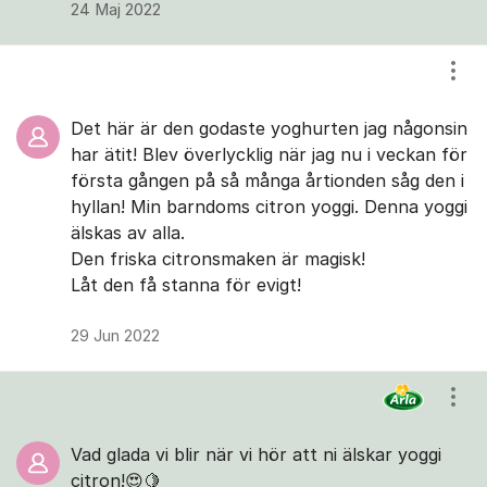
24 Maj 2022
Visa
Det här är den godaste yoghurten jag någonsin
har ätit! Blev överlycklig när jag nu i veckan för
första gången på så många årtionden såg den i
hyllan! Min barndoms citron yoggi. Denna yoggi
älskas av alla.
Den friska citronsmaken är magisk!
Låt den få stanna för evigt!
29 Jun 2022
Visa
Vad glada vi blir när vi hör att ni älskar yoggi
citron!😍🍋