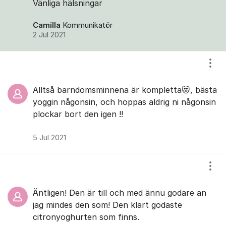
Vänliga hälsningar
Camilla
Kommunikatör
2 Jul 2021
Visa
Alltså barndomsminnena är kompletta😻, bästa
yoggin någonsin, och hoppas aldrig ni någonsin
plockar bort den igen !!
5 Jul 2021
Visa
Äntligen! Den är till och med ännu godare än
jag mindes den som! Den klart godaste
citronyoghurten som finns.