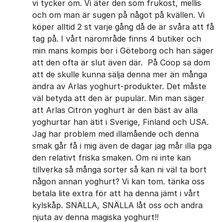
vi tycker om. Vi äter den som frukost, mellis
och om man är sugen på något på kvällen. Vi
köper alltid 2 st varje gång då de är svåra att få
tag på. I vårt närområde finns 4 butiker och
min mans kompis bor i Göteborg och han säger
att den ofta är slut även där. På Coop sa dom
att de skulle kunna sälja denna mer än många
andra av Arlas yoghurt-produkter. Det måste
väl betyda att den är pupulär. Min man säger
att Arlas Citron yoghurt är den bäst av alla
yoghurtar han ätit i Sverige, Finland och USA.
Jag har problem med illamående och denna
smak går få i mig även de dagar jag mår illa pga
den relativt friska smaken. Om ni inte kan
tillverka så många sorter så kan ni väl ta bort
någon annan yoghurt? Vi kan tom. tänka oss
betala lite extra för att ha denna jämt i vårt
kylskåp. SNÄLLA, SNÄLLA låt oss och andra
njuta av denna magiska yoghurt!!