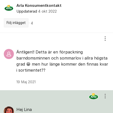
Arla Konsumentkontakt
Uppdaterad
4 okt 2022
Följ inlägget
4
Kommentarer
Visa
Äntligen!! Detta är en förpackning
barndomsminnen och sommarlov i allra högsta
grad 😁 men hur länge kommer den finnas kvar
i sortimentet??
19 Maj 2021
Visa
Hej Lina