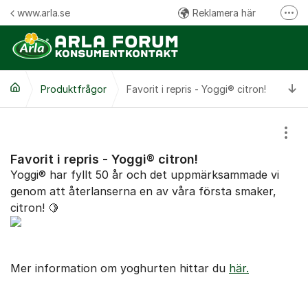
Hoppa till innehåll
www.arla.se
Reklamera här
Fler
Följ oss på Facebook
Följ oss på Instagram
Ti
Produktfrågor
Favorit i repris - Yoggi® citron!
Kommentarsregler
Visa
Favorit i repris - Yoggi® citron!
Yoggi® har fyllt 50 år och det uppmärksammade vi
genom att återlanserna en av våra första smaker,
citron! 🍋
Mer information om yoghurten hittar du
här.