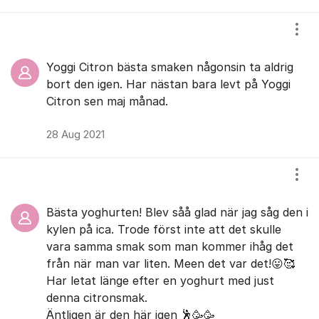
Visa
Yoggi Citron bästa smaken någonsin ta aldrig
bort den igen. Har nästan bara levt på Yoggi
Citron sen maj månad.
28 Aug 2021
Visa
Bästa yoghurten! Blev såå glad när jag såg den i
kylen på ica. Trode först inte att det skulle
vara samma smak som man kommer ihåg det
från när man var liten. Meen det var det!😛🥰
Har letat länge efter en yoghurt med just
denna citronsmak.
Äntligen är den här igen 🕺🥳🥳