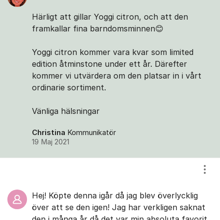
Härligt att gillar Yoggi citron, och att den
framkallar fina barndomsminnen😊
Yoggi citron kommer vara kvar som limited
edition åtminstone under ett år. Därefter
kommer vi utvärdera om den platsar in i vårt
ordinarie sortiment.
Vänliga hälsningar
Christina
Kommunikatör
19 Maj 2021
Visa
Hej! Köpte denna igår då jag blev överlycklig
över att se den igen! Jag har verkligen saknat
den i många år då det var min absoluta favorit