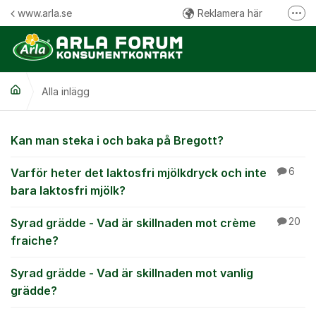
Hoppa till innehåll
www.arla.se
Reklamera här
Fler
Följ oss på Facebook
Följ oss på Instagram
Alla inlägg
Kommentarsregler
Alla inlägg
Kan man steka i och baka på Bregott?
Varför heter det laktosfri mjölkdryck och inte
6
bara laktosfri mjölk?
Syrad grädde - Vad är skillnaden mot crème
20
fraiche?
Syrad grädde - Vad är skillnaden mot vanlig
grädde?