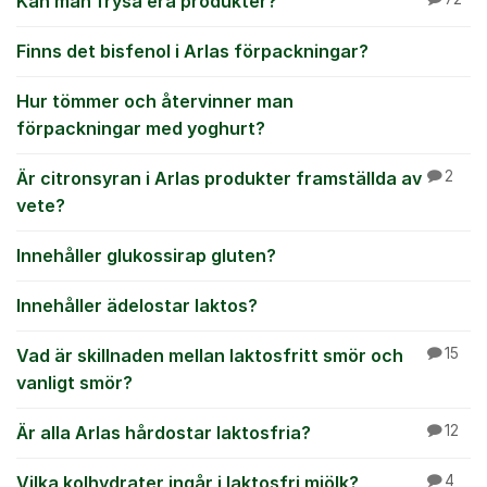
Kan man frysa era produkter?
Finns det bisfenol i Arlas förpackningar?
Hur tömmer och återvinner man
förpackningar med yoghurt?
Är citronsyran i Arlas produkter framställda av
2
vete?
Innehåller glukossirap gluten?
Innehåller ädelostar laktos?
Vad är skillnaden mellan laktosfritt smör och
15
vanligt smör?
Är alla Arlas hårdostar laktosfria?
12
Vilka kolhydrater ingår i laktosfri mjölk?
4