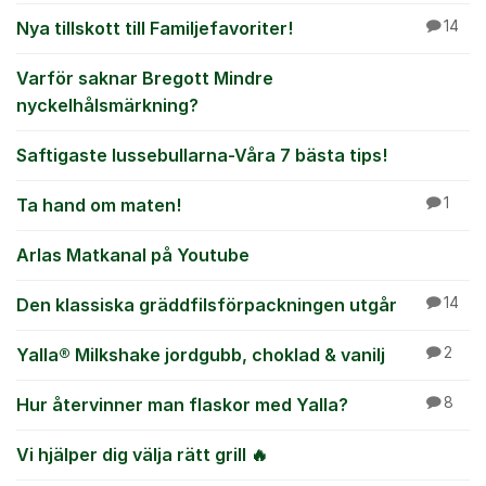
Nya tillskott till Familjefavoriter!
14
Varför saknar Bregott Mindre
nyckelhålsmärkning?
Saftigaste lussebullarna-Våra 7 bästa tips!
Ta hand om maten!
1
Arlas Matkanal på Youtube
Den klassiska gräddfilsförpackningen utgår
14
Yalla® Milkshake jordgubb, choklad & vanilj
2
Hur återvinner man flaskor med Yalla?
8
Vi hjälper dig välja rätt grill 🔥