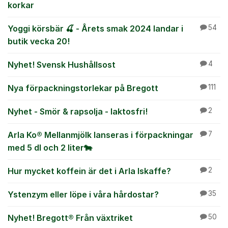
korkar
Yoggi körsbär 🍒 - Årets smak 2024 landar i
54
butik vecka 20!
Nyhet! Svensk Hushållsost
4
Nya förpackningstorlekar på Bregott
111
Nyhet - Smör & rapsolja - laktosfri!
2
Arla Ko® Mellanmjölk lanseras i förpackningar
7
med 5 dl och 2 liter🐄
Hur mycket koffein är det i Arla Iskaffe?
2
Ystenzym eller löpe i våra hårdostar?
35
Nyhet! Bregott® Från växtriket
50