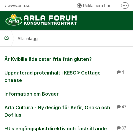
Hoppa till innehåll
www.arla.se
Reklamera här
Fler
Följ oss på Facebook
Följ oss på Instagram
Alla inlägg
Kommentarsregler
Alla inlägg
Är Kvibille ädelostar fria från gluten?
Uppdaterad proteinhalt i KESO® Cottage
4
cheese
Information om Bovaer
Arla Cultura - Ny design för Kefir, Onaka och
47
Dofilus
EU:s engångsplastdirektiv och fastsittande
37