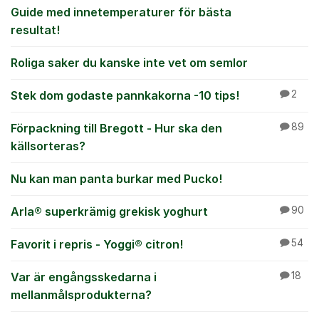
Guide med innetemperaturer för bästa
resultat!
Roliga saker du kanske inte vet om semlor
Stek dom godaste pannkakorna -10 tips!
2
Förpackning till Bregott - Hur ska den
89
källsorteras?
Nu kan man panta burkar med Pucko!
Arla® superkrämig grekisk yoghurt
90
Favorit i repris - Yoggi® citron!
54
Var är engångsskedarna i
18
mellanmålsprodukterna?