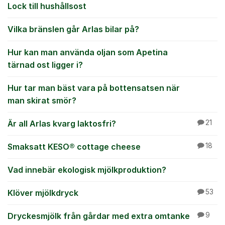
Lock till hushållsost
Vilka bränslen går Arlas bilar på?
Hur kan man använda oljan som Apetina
tärnad ost ligger i?
Hur tar man bäst vara på bottensatsen när
man skirat smör?
Är all Arlas kvarg laktosfri?
21
Smaksatt KESO® cottage cheese
18
Vad innebär ekologisk mjölkproduktion?
Klöver mjölkdryck
53
Dryckesmjölk från gårdar med extra omtanke
9