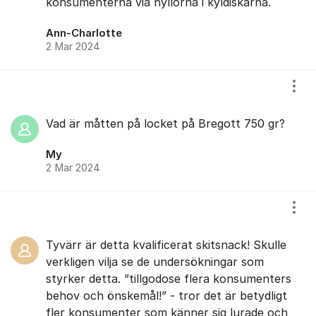
konsumenterna via hyllorna i kyldiskarna.
Ann-Charlotte
2 Mar 2024
Visa
Vad är måtten på locket på Bregott 750 gr?
My
2 Mar 2024
Visa
Tyvärr är detta kvalificerat skitsnack! Skulle
verkligen vilja se de undersökningar som
styrker detta. ”tillgodose flera konsumenters
behov och önskemål!” - tror det är betydligt
fler konsumenter som känner sig lurade och