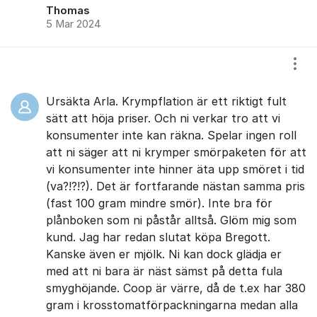
Thomas
5 Mar 2024
Visa
Ursäkta Arla. Krympflation är ett riktigt fult
sätt att höja priser. Och ni verkar tro att vi
konsumenter inte kan räkna. Spelar ingen roll
att ni säger att ni krymper smörpaketen för att
vi konsumenter inte hinner äta upp smöret i tid
(va?!?!?). Det är fortfarande nästan samma pris
(fast 100 gram mindre smör). Inte bra för
plånboken som ni påstår alltså. Glöm mig som
kund. Jag har redan slutat köpa Bregott.
Kanske även er mjölk. Ni kan dock glädja er
med att ni bara är näst sämst på detta fula
smyghöjande. Coop är värre, då de t.ex har 380
gram i krosstomatförpackningarna medan alla