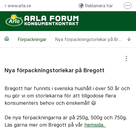
Hoppa till innehåll
www.arla.se
Reklamera här
Fler
Följ oss på Facebook
Följ oss på Instagram
Ti
Förpackningar
Kommentarsregler
Nya förpackningstorlekar på Bregott
Visa
Nya förpackningstorlekar på Bregott
Bregott har funnits i svenska hushåll i över 50 år och
nu gör vi om storlekarna för att tillgodose flera
konsumenters behov och önskemål! 😃
De nya förpackningarna är på 250g, 500g och 750g.
Läs gärna mer om Bregott på vår
hemsida.