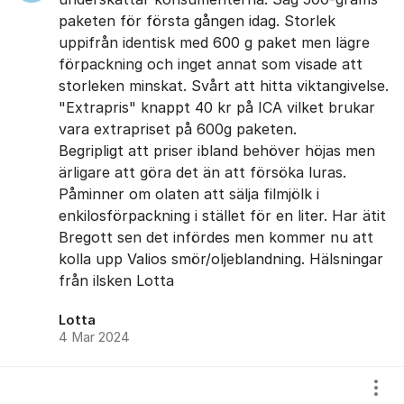
paketen för första gången idag. Storlek
uppifrån identisk med 600 g paket men lägre
förpackning och inget annat som visade att
storleken minskat. Svårt att hitta viktangivelse.
"Extrapris" knappt 40 kr på ICA vilket brukar
vara extrapriset på 600g paketen.
Begripligt att priser ibland behöver höjas men
ärligare att göra det än att försöka luras.
Påminner om olaten att sälja filmjölk i
enkilosförpackning i stället för en liter. Har ätit
Bregott sen det infördes men kommer nu att
kolla upp Valios smör/oljeblandning. Hälsningar
från ilsken Lotta
Lotta
4 Mar 2024
Visa