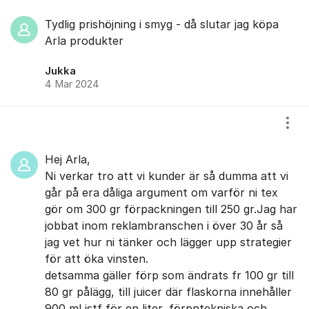
Tydlig prishöjning i smyg - då slutar jag köpa
Arla produkter
Jukka
4 Mar 2024
Visa
Hej Arla,
Ni verkar tro att vi kunder är så dumma att vi
går på era dåliga argument om varför ni tex
gör om 300 gr förpackningen till 250 gr.Jag har
jobbat inom reklambranschen i över 30 år så
jag vet hur ni tänker och lägger upp strategier
för att öka vinsten.
detsamma gäller förp som ändrats fr 100 gr till
80 gr pålägg, till juicer där flaskorna innehåller
900 ml istf för en liter, förpntekniska och