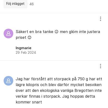
Följ inlägget
46
Kommentarer
Visa
Säkert en bra tanke 😉 men glöm inte justera
priset 😊
Ingmarie
29 Feb 2024
Visa
Jag har förstått att storpack på 750 g har ett
lägre kilopris och blev därför mycket besviken
över att den ekologiska vanliga Bregotten inte
verkar finnas i storpack. Jag hoppas detta
kommer snart