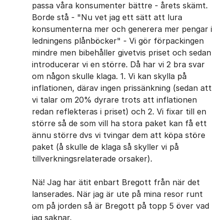
passa våra konsumenter bättre - årets skämt.
Borde stå - "Nu vet jag ett sätt att lura
konsumenterna mer och generera mer pengar i
ledningens plånböcker" - Vi gör förpackingen
mindre men bibehåller givetvis priset och sedan
introducerar vi en större. Då har vi 2 bra svar
om någon skulle klaga. 1. Vi kan skylla på
inflationen, därav ingen prissänkning (sedan att
vi talar om 20% dyrare trots att inflationen
redan reflekteras i priset) och 2. Vi fixar till en
större så de som vill ha stora paket kan få ett
ännu större dvs vi tvingar dem att köpa störe
paket (å skulle de klaga så skyller vi på
tillverkningsrelaterade orsaker).
Nä! Jag har ätit enbart Bregott från när det
lanserades. När jag är ute på mina resor runt
om på jorden så är Bregott på topp 5 över vad
jag saknar.