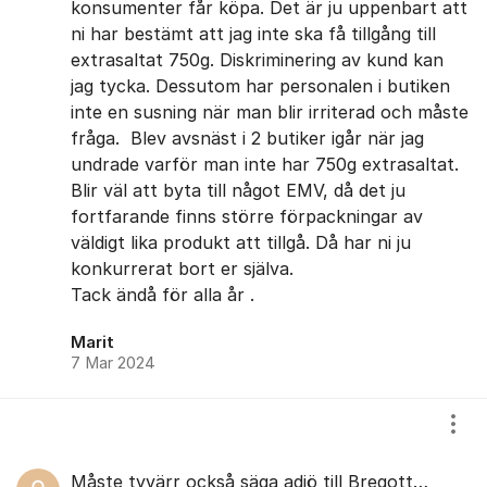
konsumenter får köpa. Det är ju uppenbart att
ni har bestämt att jag inte ska få tillgång till
extrasaltat 750g. Diskriminering av kund kan
jag tycka. Dessutom har personalen i butiken
inte en susning när man blir irriterad och måste
fråga. Blev avsnäst i 2 butiker igår när jag
undrade varför man inte har 750g extrasaltat.
Blir väl att byta till något EMV, då det ju
fortfarande finns större förpackningar av
väldigt lika produkt att tillgå. Då har ni ju
konkurrerat bort er själva.
Tack ändå för alla år .
Marit
7 Mar 2024
Visa
Måste tyvärr också säga adjö till Bregott…