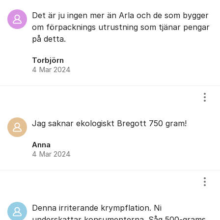
Det är ju ingen mer än Arla och de som bygger
om förpacknings utrustning som tjänar pengar
på detta.
Torbjörn
4 Mar 2024
Visa
Jag saknar ekologiskt Bregott 750 gram!
Anna
4 Mar 2024
Visa
Denna irriterande krympflation. Ni
underskattar konsumenterna. Såg 500-grams