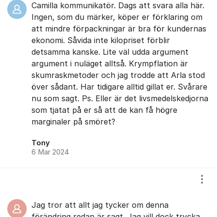
Camilla kommunikatör. Dags att svara alla här.
Ingen, som du märker, köper er förklaring om
att mindre förpackningar är bra för kundernas
ekonomi. Såvida inte kilopriset förblir
detsamma kanske. Lite väl udda argument
argument i nuläget alltså. Krympflation är
skumraskmetoder och jag trodde att Arla stod
över sådant. Har tidigare alltid gillat er. Svårare
nu som sagt. Ps. Eller är det livsmedelskedjorna
som tjatat på er så att de kan få högre
marginaler på smöret?
Tony
6 Mar 2024
Visa
Jag tror att allt jag tycker om denna
förändring redan är sagt. Jag vill dock trycka