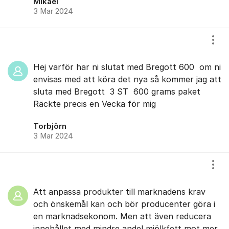
Mikael
3 Mar 2024
Visa
Hej varför har ni slutat med Bregott 600 om ni
envisas med att köra det nya så kommer jag att
sluta med Bregott 3 ST 600 grams paket
Räckte precis en Vecka för mig
Torbjörn
3 Mar 2024
Visa
Att anpassa produkter till marknadens krav
och önskemål kan och bör producenter göra i
en marknadsekonom. Men att även reducera
innehållet med mindre andel mjölkfett mot mer