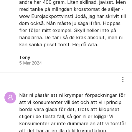
andra har 400 gram. Liten skillnad, javisst. Men
med tanke på mängden krosstomat de säljer -
wow Eurojackpottvinst! Jodå, jag har skrivit till
dom också. Nån måste ju säga ifrån. Hoppas
fler följer mitt exempel. Skyll heller inte på
handlarna. De tar i så de kräk absolut, men ni
kan sänka priset först. Hej då Arla.
Tony
5 Mar 2024
Visa
När ni påstår att ni krymper förpackningar för
att vi konsumenter vill det och att vi i princip
borde vara glada för det, trots att kilopriset
stiger i de flesta fall, så gör ni er löjliga! Vi
konsumenter är inte dummare än att vi förstår
att det här är en illa dold krympflation.