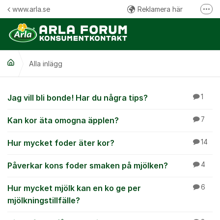
Hoppa till innehåll
www.arla.se
Reklamera här
Fler
Följ oss på Facebook
Följ oss på Instagram
Alla inlägg
Kommentarsregler
Alla inlägg
Jag vill bli bonde! Har du några tips?
1
Kan kor äta omogna äpplen?
7
Hur mycket foder äter kor?
14
Påverkar kons foder smaken på mjölken?
4
Hur mycket mjölk kan en ko ge per
6
mjölkningstillfälle?