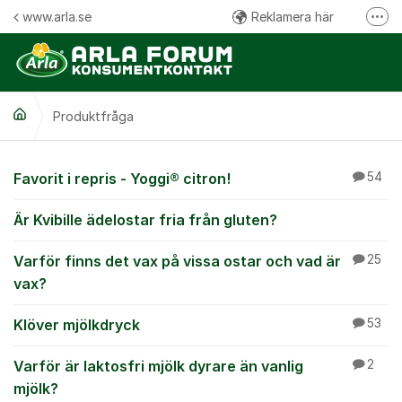
Hoppa till innehåll
www.arla.se
Reklamera här
Fler
Följ oss på Facebook
Följ oss på Instagram
Produktfråga
Kommentarsregler
Produktfråga
Favorit i repris - Yoggi® citron!
54
Är Kvibille ädelostar fria från gluten?
Varför finns det vax på vissa ostar och vad är
25
vax?
Klöver mjölkdryck
53
Varför är laktosfri mjölk dyrare än vanlig
2
mjölk?