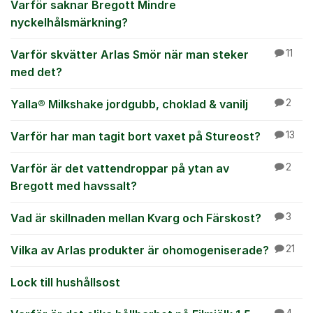
Varför saknar Bregott Mindre
nyckelhålsmärkning?
Varför skvätter Arlas Smör när man steker
11
med det?
Yalla® Milkshake jordgubb, choklad & vanilj
2
Varför har man tagit bort vaxet på Stureost?
13
Varför är det vattendroppar på ytan av
2
Bregott med havssalt?
Vad är skillnaden mellan Kvarg och Färskost?
3
Vilka av Arlas produkter är ohomogeniserade?
21
Lock till hushållsost