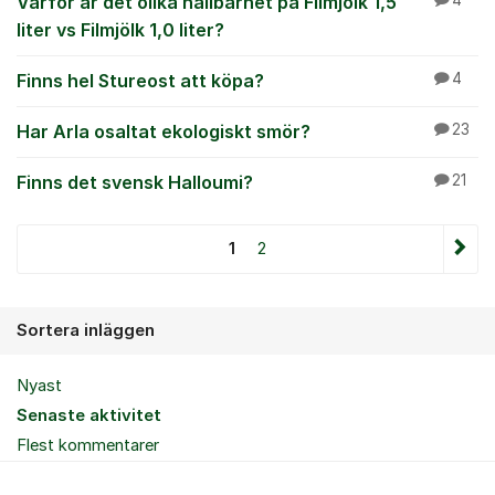
Varför är det olika hållbarhet på Filmjölk 1,5
4
liter vs Filmjölk 1,0 liter?
Finns hel Stureost att köpa?
4
Har Arla osaltat ekologiskt smör?
23
Finns det svensk Halloumi?
21
1
2
Sortera inläggen
Nyast
Senaste aktivitet
Flest kommentarer