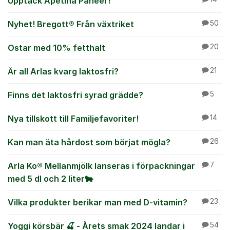
Upptäck Apetina Paneer!
Nyhet! Bregott® Från växtriket
50
Ostar med 10% fetthalt
20
Är all Arlas kvarg laktosfri?
21
Finns det laktosfri syrad grädde?
5
Nya tillskott till Familjefavoriter!
14
Kan man äta hårdost som börjat mögla?
26
Arla Ko® Mellanmjölk lanseras i förpackningar
7
med 5 dl och 2 liter🐄
Vilka produkter berikar man med D-vitamin?
23
Yoggi körsbär 🍒 - Årets smak 2024 landar i
54