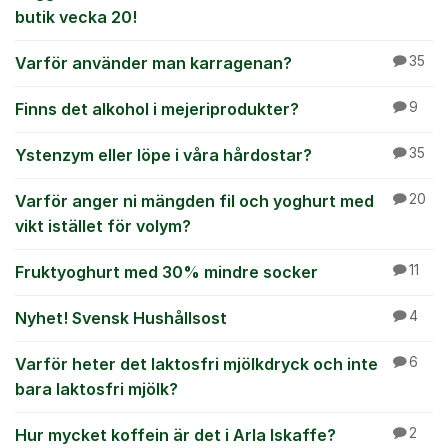
butik vecka 20!
Varför använder man karragenan?
35
Finns det alkohol i mejeriprodukter?
9
Ystenzym eller löpe i våra hårdostar?
35
Varför anger ni mängden fil och yoghurt med
20
vikt istället för volym?
Fruktyoghurt med 30% mindre socker
11
Nyhet! Svensk Hushållsost
4
Varför heter det laktosfri mjölkdryck och inte
6
bara laktosfri mjölk?
Hur mycket koffein är det i Arla Iskaffe?
2