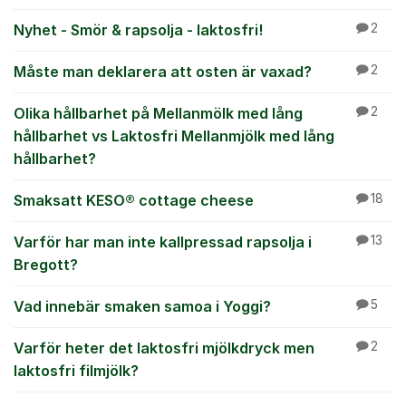
Nyhet - Smör & rapsolja - laktosfri!
2
Måste man deklarera att osten är vaxad?
2
Olika hållbarhet på Mellanmölk med lång
2
hållbarhet vs Laktosfri Mellanmjölk med lång
hållbarhet?
Smaksatt KESO® cottage cheese
18
Varför har man inte kallpressad rapsolja i
13
Bregott?
Vad innebär smaken samoa i Yoggi?
5
Varför heter det laktosfri mjölkdryck men
2
laktosfri filmjölk?