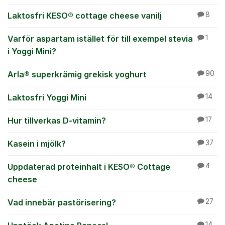
Laktosfri KESO® cottage cheese vanilj
8
Varför aspartam istället för till exempel stevia
1
i Yoggi Mini?
Arla® superkrämig grekisk yoghurt
90
Laktosfri Yoggi Mini
14
Hur tillverkas D-vitamin?
17
Kasein i mjölk?
37
Uppdaterad proteinhalt i KESO® Cottage
4
cheese
Vad innebär pastörisering?
27
14